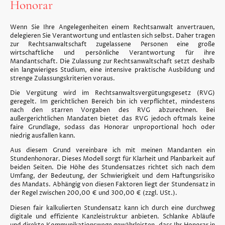
Honorar
Wenn Sie Ihre Angelegenheiten einem Rechtsanwalt anvertrauen,
delegieren Sie Verantwortung und entlasten sich selbst. Daher tragen
zur Rechtsanwaltschaft zugelassene Personen eine große
wirtschaftliche und persönliche Verantwortung für ihre
Mandantschaft. Die Zulassung zur Rechtsanwaltschaft setzt deshalb
ein langwieriges Studium, eine intensive praktische Ausbildung und
strenge Zulassungskriterien voraus.
Die Vergütung wird im Rechtsanwaltsvergütungsgesetz (RVG)
geregelt. Im gerichtlichen Bereich bin ich verpflichtet, mindestens
nach den starren Vorgaben des RVG abzurechnen. Bei
außergerichtlichen Mandaten bietet das RVG jedoch oftmals keine
faire Grundlage, sodass das Honorar unproportional hoch oder
niedrig ausfallen kann.
Aus diesem Grund vereinbare ich mit meinen Mandanten ein
Stundenhonorar. Dieses Modell sorgt für Klarheit und Planbarkeit auf
beiden Seiten. Die Höhe des Stundensatzes richtet sich nach dem
Umfang, der Bedeutung, der Schwierigkeit und dem Haftungsrisiko
des Mandats. Abhängig von diesen Faktoren liegt der Stundensatz in
der Regel zwischen 200,00 € und 300,00 € (zzgl. USt.).
Diesen fair kalkulierten Stundensatz kann ich durch eine durchweg
digitale und effiziente Kanzleistruktur anbieten. Schlanke Abläufe