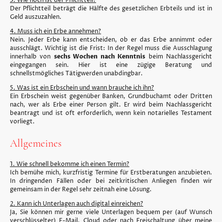
3. Wie hoch ist der Pflichtteil?
Der Pflichtteil beträgt die Hälfte des gesetzlichen Erbteils und ist in
Geld auszuzahlen.
4. Muss ich ein Erbe annehmen?
Nein. Jeder Erbe kann entscheiden, ob er das Erbe annimmt oder
ausschlägt. Wichtig ist die Frist: In der Regel muss die Ausschlagung
innerhalb von
sechs Wochen nach Kenntnis
beim Nachlassgericht
eingegangen sein. Hier ist eine zügige Beratung und
schnellstmögliches Tätigwerden unabdingbar.
5. Was ist ein Erbschein und wann brauche ich ihn?
Ein Erbschein weist gegenüber Banken, Grundbuchamt oder Dritten
nach, wer als Erbe einer Person gilt. Er wird beim Nachlassgericht
beantragt und ist oft erforderlich, wenn kein notarielles Testament
vorliegt.
Allgemeines
1. Wie schnell bekomme ich einen Termin?
Ich bemühe mich, kurzfristig Termine für Erstberatungen anzubieten.
In dringenden Fällen oder bei zeitkritischen Anliegen finden wir
gemeinsam in der Regel sehr zeitnah eine Lösung.
2. Kann ich Unterlagen auch digital einreichen?
Ja, Sie können mir gerne viele Unterlagen bequem per (auf Wunsch
verschlüsselter) E-Mail, Cloud oder nach Freischaltung über meine